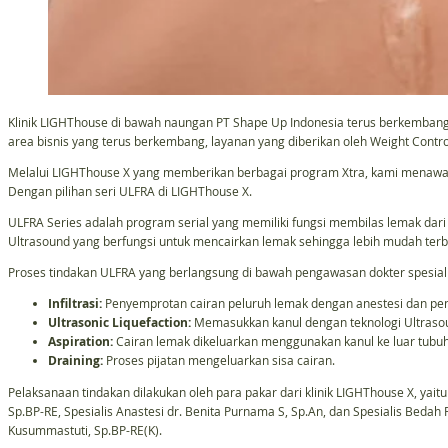
Klinik LIGHThouse di bawah naungan PT Shape Up Indonesia terus berkembang h
area bisnis yang terus berkembang, layanan yang diberikan oleh Weight Contro
Melalui LIGHThouse X yang memberikan berbagai program Xtra, kami menawar
Dengan pilihan seri ULFRA di LIGHThouse X.
ULFRA Series adalah program serial yang memiliki fungsi membilas lemak dar
Ultrasound yang berfungsi untuk mencairkan lemak sehingga lebih mudah terbi
Proses tindakan ULFRA yang berlangsung di bawah pengawasan dokter spesialis 
Infiltrasi:
Penyemprotan cairan peluruh lemak dengan anestesi dan pe
Ultrasonic Liquefaction:
Memasukkan kanul dengan teknologi Ultraso
Aspiration:
Cairan lemak dikeluarkan menggunakan kanul ke luar tubuh
Draining:
Proses pijatan mengeluarkan sisa cairan.
Pelaksanaan tindakan dilakukan oleh para pakar dari klinik LIGHThouse X, yaitu 
Sp.BP-RE, Spesialis Anastesi dr. Benita Purnama S, Sp.An, dan Spesialis Bedah P
Kusummastuti, Sp.BP-RE(K).