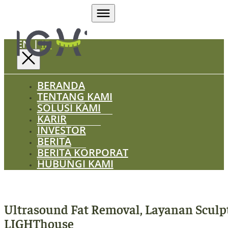
EN
|
ID
BERANDA
TENTANG KAMI
SOLUSI KAMI
KARIR
INVESTOR
BERITA
BERITA KORPORAT
HUBUNGI KAMI
Ultrasound Fat Removal, Layanan Sculp
LIGHThouse