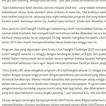
ahli gizi dan psikolog. Semoga bisa berhasil.”, ujar Juni, finalis perempuan beru
“Saya sebelumnya tidak obesitas, karena menjadi anak kos – uang makan terbatas,
‘kebablasan’ akibat ‘balas dendam’ dana terbatas di masa lalu. Titik baliknya ad
pola makan yang buruk, sekarang saya ingin melakukan program diet yang didamp
karena sudah mencakup semua itu, doakan saya berhasil.” finalis lain, Muslimin,
Para peserta LIGHTweight Challenge sebelumnya telah membuktikan bahwa me
namun tidak mustahil, dan menjadi lebih termotivasi ketika dilakukan secara kol
berhasil menurunkan berat sebanyak 24.5kg setelah mengikuti kompetisi LIGH
tahun 2016 dan masih mempertahankan berat badannya hingga hari ini.
Program diet yang digunakan oleh finalis LIGHTweight Challenge 2025 merup
(LIGHTweight) selama 12 minggu dengan bimbingan dokter, ahli gizi, dan psikol
efektif dalam menurunkan berat badan secara optimal melalui layanan kompre
membentuk kebiasaan baru agar dapat mempertahankan hasilnya dalam jangk
“Para finalis LWC akan mengikuti program LW (LIGHTweight) selama 12 minggu yan
makan dengan asupan tinggi protein dengan pendekatan personalized yang dise
termasuk karakternya. Melalui metode konsultasi dan pemantauan setiap minggu den
dalam menurunkan berat badan dari kategori obesitas berapapun. Program selam
pengetahuannya terhadap asupan nutrisi yang baik bagi tubuh, dan diharapka
yang bisa dipertahankan secara jangka panjang.”, ujar Veronica S.Gz, Ahli Gizi
Sesuai dengan semangat kampanye klinik LIGHThouse yaitu #NgurusiKamuUru
memperlihatkan simulasi perjalanan dalam menjadi pasien klinik LIGHThous