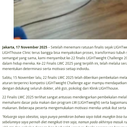
Jakarta, 17 November 2025
– Setelah menemani ratusan finalis sejak LIGHTweig
LIGHThouse Clinic terus bangga bisa menyaksikan proses, transformasi tubuh 
semangat yang sama, kami menyambut ke-22 finalis LIGHTweight Challenge 2
dalam hidup mereka. Ke-22 Finalis LWC 2025 yang terpilih ini, telah melalui s
menentukan determinasi serta motivasi setiap individu.
Sabtu, 15 November lalu, 22 finalis LWC 2025 telah diberikan pembekalan m
aturan terperinci kompetisi LIGHTweight Challenge agar mampu mendapatkan
dengan didukung seluruh dokter, ahli gizi, psikolog dari Klinik LIGHThouse.
22 Finalis LWC 2025 terlihat sangat antusias mendengarkan pembekalan melalui
memahami dasar pola makan dan program LW (LIGHTweight) serta bagaimana 
makanan. Beberapa peserta mengemukakan motivasi mereka untuk ikut sert
“Keluarga saya obesitas, saya punya pemikiran bahwa saya tidak mungkin bisa tu
sebelumnya saya pernah diet mengikuti tren saja, namun pada akhirnya masuk rum