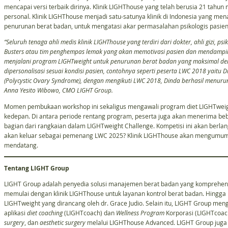
mencapai versi terbaik dirinya. Klinik LIGHThouse yang telah berusia 21 tah
personal. Klinik LIGHThouse menjadi satu-satunya klinik di Indonesia yang
penurunan berat badan, untuk mengatasi akar permasalahan psikologis pasi
“Seluruh tenaga ahli medis klinik LIGHThouse yang terdiri dari dokter, ahli gizi, ps
Busters atau tim penghempas lemak yang akan memotivasi pasien dan mendampingi 
menjalani program LIGHTweight untuk penurunan berat badan yang maksimal den
dipersonalisasi sesuai kondisi pasien, contohnya seperti peserta LWC 2018 yaitu
(Polycystic Ovary Syndrome), dengan mengikuti LWC 2018, Dinda berhasil menuru
Anna Yesito Wibowo, CMO LIGHT Group.
Momen pembukaan workshop ini sekaligus mengawali program diet LIGHTweigh
kedepan. Di antara periode rentang program, peserta juga akan menerima be
bagian dari rangkaian dalam LIGHTweight Challenge. Kompetisi ini akan berlang
akan keluar sebagai pemenang LWC 2025? Klinik LIGHThouse akan mengumu
mendatang.
Tentang LIGHT Group
LIGHT Group adalah penyedia solusi manajemen berat badan yang komprehensif
memulai dengan klinik LIGHThouse untuk layanan kontrol berat badan. Hingga 
LIGHTweight yang dirancang oleh dr. Grace Judio. Selain itu, LIGHT Group me
aplikasi
diet coaching
(LIGHTcoach) dan
Wellness
Program
Korporasi (LIGHTcoac
surgery
, dan
aesthetic surgery
melalui LIGHThouse Advanced. LIGHT Group juga m