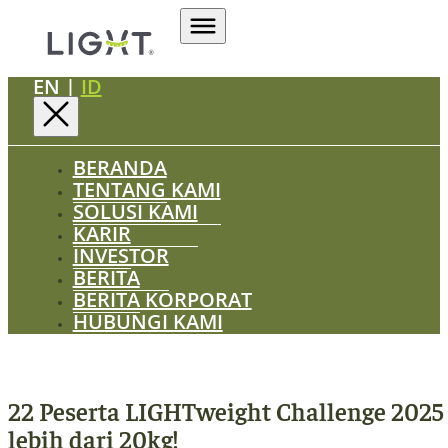
EN
|
ID
BERANDA
TENTANG KAMI
SOLUSI KAMI
KARIR
INVESTOR
BERITA
BERITA KORPORAT
HUBUNGI KAMI
22 Peserta LIGHTweight Challenge 2025
lebih dari 20kg!