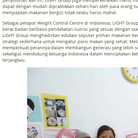
penyuluhan kali ini, LIGHT Group juga memperkenalkan menu m
dapat dengan mudah dipraktikkan sehari-hari oleh para orang t
menyiapkan makanan bergizi tidak selalu harus mahal.
Sebagai pelopor Weight Control Centre di Indonesia, LIGHT Grou
berat badan berbasis pendekatan nutrisi yang sesuai dengan sta
LIGHT Group menghadirkan edukasi seputar pilihan makanan bergi
strategi sederhana untuk mengatur porsi makan yang sehat. Melal
memperkuat perannya dalam membangun generasi yang lebih sehat
sekaligus mendukung keluarga Indonesia dalam menciptakan keb
terjangkau.