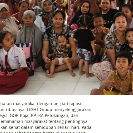
atan masyarakat dengan berpartisipasi
 kontribusinya, LIGHT Group menyelenggarakan
tegis: GOR Koja, RPTRA Petukangan, dan
n pemahaman masyarakat tentang pentingnya
an sehat dalam kehidupan sehari-hari. Pada