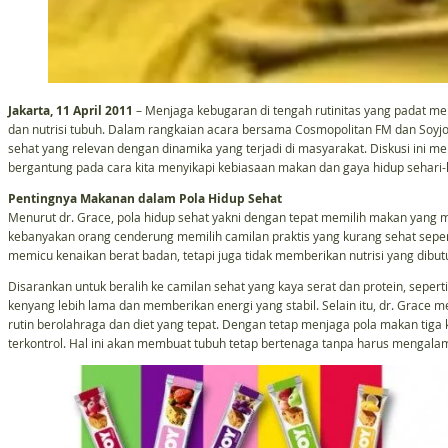
Jakarta, 11 April 2011
– Menjaga kebugaran di tengah rutinitas yang padat
dan nutrisi tubuh. Dalam rangkaian acara bersama Cosmopolitan FM dan Soyjoy
sehat yang relevan dengan dinamika yang terjadi di masyarakat. Diskusi ini
bergantung pada cara kita menyikapi kebiasaan makan dan gaya hidup sehari-h
Pentingnya Makanan dalam Pola Hidup Sehat
Menurut dr. Grace, pola hidup sehat yakni dengan tepat memilih makan yang m
kebanyakan orang cenderung memilih camilan praktis yang kurang sehat sepert
memicu kenaikan berat badan, tetapi juga tidak memberikan nutrisi yang dibutu
Disarankan untuk beralih ke camilan sehat yang kaya serat dan protein, sepert
kenyang lebih lama dan memberikan energi yang stabil. Selain itu, dr. Grac
rutin berolahraga dan diet yang tepat. Dengan tetap menjaga pola makan tiga k
terkontrol. Hal ini akan membuat tubuh tetap bertenaga tanpa harus mengala