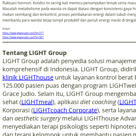
fluktuasi hormon. Kondisi ini sering kali memicu penumpukan lemak serta mas
Masalah metabolisme pada wanita ini dapat diatasi dengan konsistensi gaya hi
makan seimbang dan terkontrol, proses pembakaran energi dalam tubuh menjad
membantu para wanita tetap tampil produktif dan penuh energi meski di tenga
Artikel:
https://www.gracejudio.com/?p=377
https://www.gracejudio.com/?p=381
Tentang LIGHT Group
LIGHT Group adalah penyedia solusi manajeme
komprehensif di Indonesia. LIGHT Group, didi
klinik LIGHThouse
untuk layanan kontrol berat b
125.000 pasien puas dengan program LIGHTweig
Grace Judio. Selain itu, LIGHT Group mengemb
sehat (
LIGHTmeal
), aplikasi
diet coaching
(
LIGH
Korporasi (
LIGHTcoach Corporate
), serta layan
dan
aesthetic surgery
melalui LIGHThouse Advan
menyediakan terapi psikologis seperti hipnoter
dan terapi kelompok untuk membantu pasien m