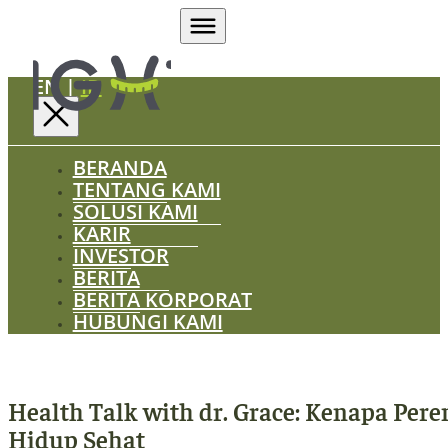
EN
|
ID
BERANDA
TENTANG KAMI
SOLUSI KAMI
KARIR
INVESTOR
BERITA
BERITA KORPORAT
HUBUNGI KAMI
Health Talk with dr. Grace: Kenapa Pe
Hidup Sehat