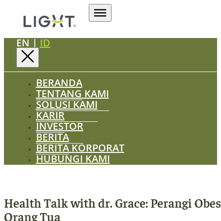
EN
|
ID
BERANDA
TENTANG KAMI
SOLUSI KAMI
KARIR
INVESTOR
BERITA
BERITA KORPORAT
HUBUNGI KAMI
Health Talk with dr. Grace: Perangi Obe
Orang Tua