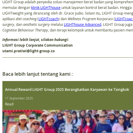
LIGHT Group adalah penyedia solusi manajemen berat badan yang komprehensif
memulai dengan
klinik LIGHThouse
untuk layanan kontrol berat badan. Hingga 
LIGHTweight yang dirancang oleh dr. Grace Judio. Selain itu, LIGHT Group me
aplikasi
diet coaching
(
LIGHTcoach
) dan
Wellness
Program
Korporasi (
LIGHTcoac
surgery
, dan
aesthetic surgery
melalui
LIGHThouse Advanced
. LIGHT Group juga
Cognitive Behaviour Therapy
, dan terapi kelompok untuk membantu pasien menc
Informasi lebih lanjut, silakan hubungi:
LIGHT Group Corporate Communication
utami.pratiwi@light-group.co
Baca lebih lanjut tentang kami :
Annual Reward LIGHT Group 2025 Berangkatkan Karyawan ke Tiongkok
11 September 2025
Read