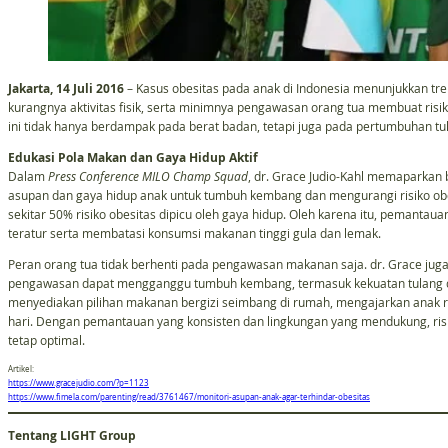
Jakarta, 14 Juli 2016
– Kasus obesitas pada anak di Indonesia menunjukkan tre
kurangnya aktivitas fisik, serta minimnya pengawasan orang tua membuat risiko
ini tidak hanya berdampak pada berat badan, tetapi juga pada pertumbuhan tu
Edukasi Pola Makan dan Gaya Hidup Aktif
Dalam
Press Conference MILO Champ Squad
, dr. Grace Judio-Kahl memaparkan
asupan dan gaya hidup anak untuk tumbuh kembang dan mengurangi risiko ob
sekitar 50% risiko obesitas dipicu oleh gaya hidup. Oleh karena itu, pemantau
teratur serta membatasi konsumsi makanan tinggi gula dan lemak.
Peran orang tua tidak berhenti pada pengawasan makanan saja. dr. Grace ju
pengawasan dapat mengganggu tumbuh kembang, termasuk kekuatan tulang 
menyediakan pilihan makanan bergizi seimbang di rumah, mengajarkan anak ra
hari. Dengan pemantauan yang konsisten dan lingkungan yang mendukung, ris
tetap optimal.
Artikel:
https://www.gracejudio.com/?p=1123
https://www.fimela.com/parenting/read/3761467/monitori-asupan-anak-agar-terhindar-obesitas
Tentang LIGHT Group