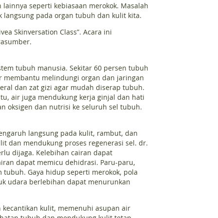
 lainnya seperti kebiasaan merokok. Masalah
 langsung pada organ tubuh dan kulit kita.
a Skinversation Class”. Acara ini
rasumber.
stem tubuh manusia. Sekitar 60 persen tubuh
 Air membantu melindungi organ dan jaringan
ral dan zat gizi agar mudah diserap tubuh.
u, air juga mendukung kerja ginjal dan hati
oksigen dan nutrisi ke seluruh sel tubuh.
pengaruh langsung pada kulit, rambut, dan
t dan mendukung proses regenerasi sel. dr.
u dijaga. Kelebihan cairan dapat
ran dapat memicu dehidrasi. Paru-paru,
m tubuh. Gaya hidup seperti merokok, pola
uk udara berlebihan dapat menurunkan
 kecantikan kulit, memenuhi asupan air
ehatan tubuh dan mendukung kulit tetap