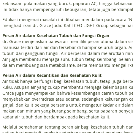
kebiasaan pola makan yang buruk, paparan AC, hingga kebiasaan
ini tidak hanya mempengaruhi kebugaran, tetapi juga berdampak
Edukasi mengenai masalah ini dibahas mendalam pada acara “Nive
menghadirkan dr. Grace Judio-Kahl CEO LIGHT Group sebagai na
Peran Air dalam Kesehatan Tubuh dan Fungsi Organ
dr. Grace menjelaskan bahwa air memiliki peran utama dalam si
manusia terdiri dari air dan tersebar di hampir seluruh organ.
tubuh dari gangguan fungsi. Air berperan dalam melarutkan mine
Air juga membantu menjaga suhu tubuh tetap seimbang. Selain it
dalam membuang sisa metabolisme, serta membantu mengalirkan 
Peran Air dalam Kecantikan dan Kesehatan Kulit
Air tidak hanya berfungsi bagi kesehatan tubuh, tetapi juga ber
kuku. Asupan air yang cukup membantu menjaga kelembapan kuli
Grace juga menyampaikan bahwa keseimbangan cairan tubuh perl
menyebabkan overhidrasi atau edema, sedangkan kekurangan cai
ginjal, dan kulit bekerja bersama untuk mengatur kadar air dala
makan dan minum yang kurang seimbang, serta paparan penyej
kadar air tubuh dan berdampak pada kesehatan kulit.
Melalui pemahaman tentang peran air bagi kesehatan tubuh dan
setiap hari menjadi langkah sederhana yang dapat menjaga kes