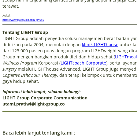
terawat.
Artikel:
https://www.gracejudio.com/?p=645
Tentang LIGHT Group
LIGHT Group adalah penyedia solusi manajemen berat badan yan
didirikan pada 2004, memulai dengan
klinik LIGHThouse
untuk la
dari 125.000 pasien puas dengan program LIGHTweight yang diranc
Group mengembangkan produk diet dan hidup sehat (
LIGHTmeal
Wellness
Program
Korporasi (
LIGHTcoach Corporate
), serta layana
surgery
melalui LIGHThouse Advanced. LIGHT Group juga menyediak
Cognitive Behaviour Therapy
, dan terapi kelompok untuk membant
gaya hidup sehat.
Informasi lebih lanjut, silakan hubungi:
LIGHT Group Corporate Communication
utami.pratiwi@light-group.co
Baca lebih lanjut tentang kami :