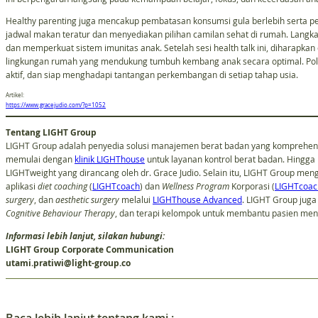
Healthy parenting juga mencakup pembatasan konsumsi gula berlebih serta pe
jadwal makan teratur dan menyediakan pilihan camilan sehat di rumah. Lang
dan memperkuat sistem imunitas anak. Setelah sesi health talk ini, diharapk
lingkungan rumah yang mendukung tumbuh kembang anak secara optimal. Pol
aktif, dan siap menghadapi tantangan perkembangan di setiap tahap usia.
Artikel:
https://www.gracejudio.com/?p=1052
Tentang LIGHT Group
LIGHT Group adalah penyedia solusi manajemen berat badan yang komprehensif
memulai dengan
klinik LIGHThouse
untuk layanan kontrol berat badan. Hingga 
LIGHTweight yang dirancang oleh dr. Grace Judio. Selain itu, LIGHT Group me
aplikasi
diet coaching
(
LIGHTcoach
) dan
Wellness
Program
Korporasi (
LIGHTcoac
surgery
, dan
aesthetic surgery
melalui
LIGHThouse Advanced
. LIGHT Group juga
Cognitive Behaviour Therapy
, dan terapi kelompok untuk membantu pasien menc
Informasi lebih lanjut, silakan hubungi:
LIGHT Group Corporate Communication
utami.pratiwi@light-group.co
Baca lebih lanjut tentang kami :