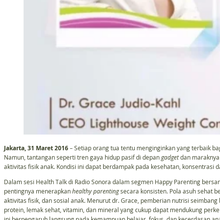
Jakarta, 31 Maret 2016
– Setiap orang tua tentu menginginkan yang terbaik ba
Namun, tantangan seperti tren gaya hidup pasif di depan
gadget
dan maraknya 
aktivitas fisik anak. Kondisi ini dapat berdampak pada kesehatan, konsentrasi
Dalam sesi Health Talk di Radio Sonora dalam segmen Happy Parenting bersa
pentingnya menerapkan
healthy parenting
secara konsisten. Pola asuh sehat
aktivitas fisik, dan sosial anak. Menurut dr. Grace, pemberian nutrisi seimb
protein, lemak sehat, vitamin, dan mineral yang cukup dapat mendukung pe
ini berpengaruh langsung pada kemampuan belajar, fokus, dan kecerdasan an