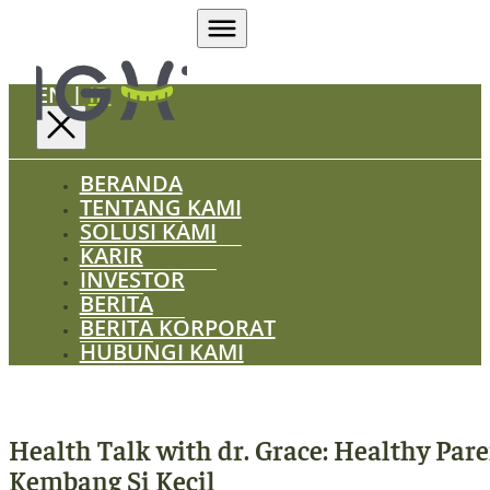
EN
|
ID
BERANDA
TENTANG KAMI
SOLUSI KAMI
KARIR
INVESTOR
BERITA
BERITA KORPORAT
HUBUNGI KAMI
Health Talk with dr. Grace: Healthy Pa
Kembang Si Kecil