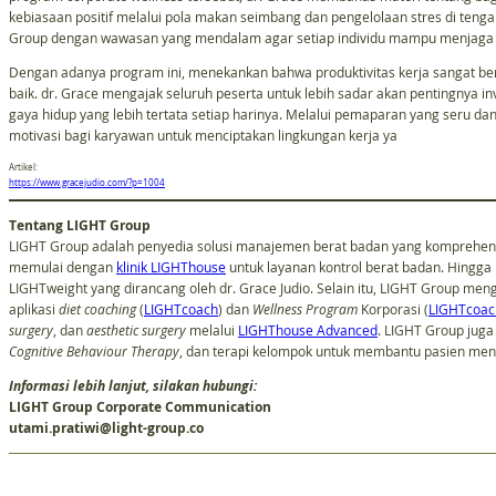
kebiasaan positif melalui pola makan seimbang dan pengelolaan stres di tenga
Group dengan wawasan yang mendalam agar setiap individu mampu menjaga ke
Dengan adanya program ini, menekankan bahwa produktivitas kerja sangat be
baik. dr. Grace mengajak seluruh peserta untuk lebih sadar akan pentingnya 
gaya hidup yang lebih tertata setiap harinya. Melalui pemaparan yang seru dan
motivasi bagi karyawan untuk menciptakan lingkungan kerja ya
Artikel:
https://www.gracejudio.com/?p=1004
Tentang LIGHT Group
LIGHT Group adalah penyedia solusi manajemen berat badan yang komprehensif
memulai dengan
klinik LIGHThouse
untuk layanan kontrol berat badan. Hingga 
LIGHTweight yang dirancang oleh dr. Grace Judio. Selain itu, LIGHT Group me
aplikasi
diet coaching
(
LIGHTcoach
) dan
Wellness
Program
Korporasi (
LIGHTcoac
surgery
, dan
aesthetic surgery
melalui
LIGHThouse Advanced
. LIGHT Group juga
Cognitive Behaviour Therapy
, dan terapi kelompok untuk membantu pasien menc
Informasi lebih lanjut, silakan hubungi:
LIGHT Group Corporate Communication
utami.pratiwi@light-group.co