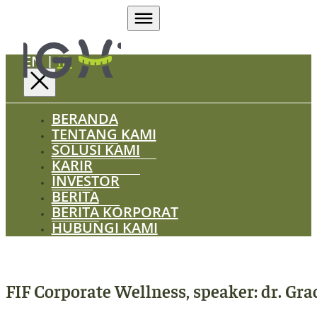
EN
|
ID
BERANDA
TENTANG KAMI
SOLUSI KAMI
KARIR
INVESTOR
BERITA
BERITA KORPORAT
HUBUNGI KAMI
FIF Corporate Wellness, speaker: dr. Gra